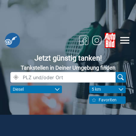
Jetzt günstig tanken!
Tankstellen in Deiner Umgebung finden
Diesel
5 km
Favoriten