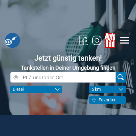
Jetzt günstig tanken!
Tankstellen in Deiner Umgebung finden
Diesel
5 km
Favoriten