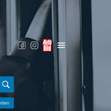
riten