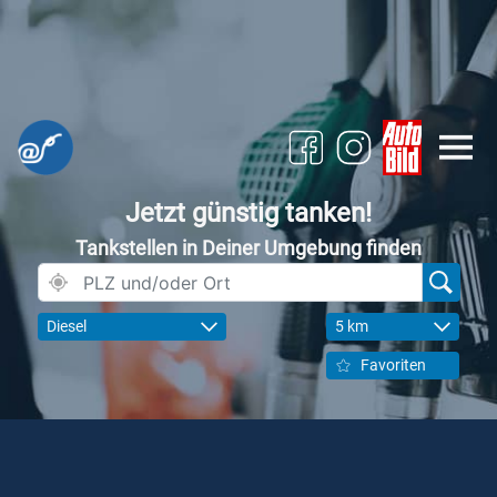
Jetzt günstig tanken!
Tankstellen in Deiner Umgebung finden
Diesel
5 km
Favoriten