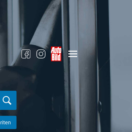
riten