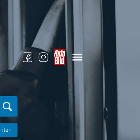
riten