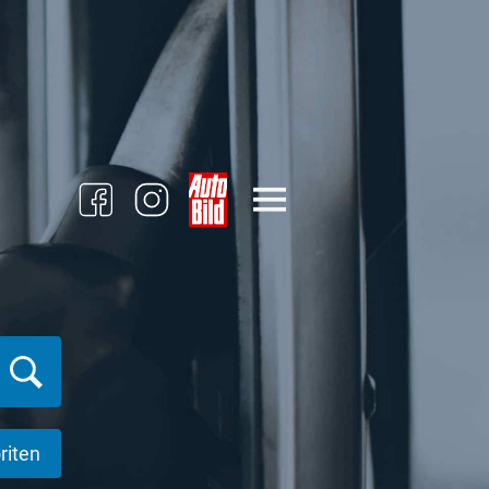
riten