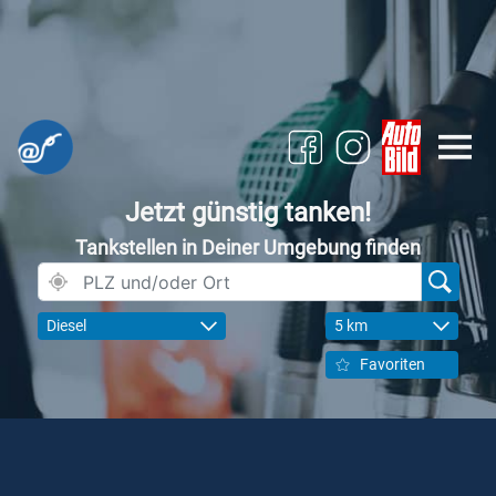
Jetzt günstig tanken!
Tankstellen in Deiner Umgebung finden
Diesel
5 km
Favoriten