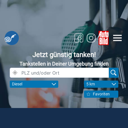
Jetzt günstig tanken!
Tankstellen in Deiner Umgebung finden
Diesel
5 km
Favoriten