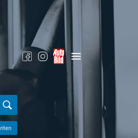
riten