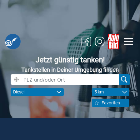
Jetzt günstig tanken!
Tankstellen in Deiner Umgebung finden
Diesel
5 km
Favoriten