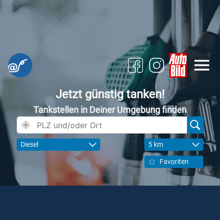
Jetzt günstig tanken!
Tankstellen in Deiner Umgebung finden
Diesel
5 km
Favoriten