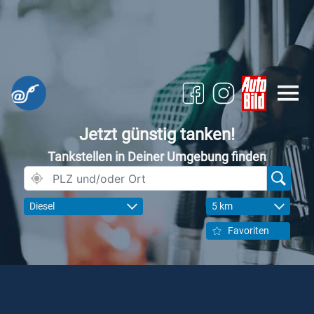
Jetzt günstig tanken!
Tankstellen in Deiner Umgebung finden
Diesel
5 km
Favoriten