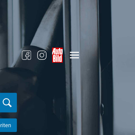
riten