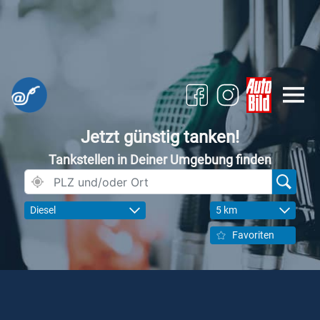
Jetzt günstig tanken!
Tankstellen in Deiner Umgebung finden
Diesel
5 km
Favoriten