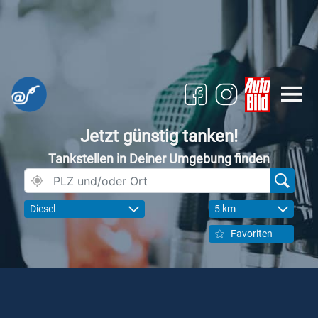
Jetzt günstig tanken!
Tankstellen in Deiner Umgebung finden
Diesel
5 km
Favoriten