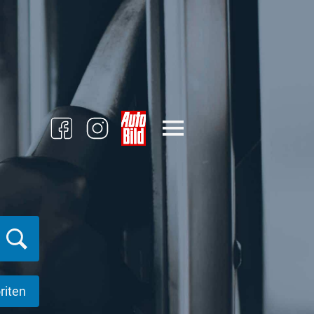
riten