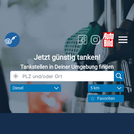
Jetzt günstig tanken!
Tankstellen in Deiner Umgebung finden
Diesel
5 km
Favoriten