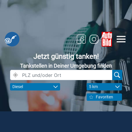
Jetzt günstig tanken!
Tankstellen in Deiner Umgebung finden
Diesel
5 km
Favoriten