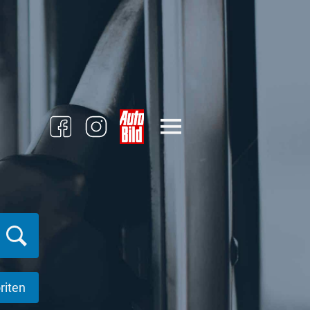
riten