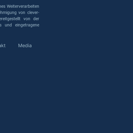
es Weiterverarbeiten
ehmigung von clever-
eitgestellt von der
os und eingetragene
akt
Media