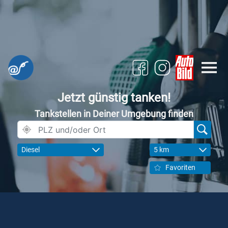
Jetzt günstig tanken!
Tankstellen in Deiner Umgebung finden
Diesel
5 km
Favoriten