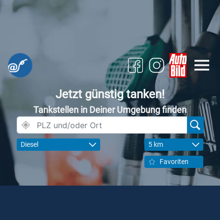
Jetzt günstig tanken!
Tankstellen in Deiner Umgebung finden
Diesel
5 km
Favoriten