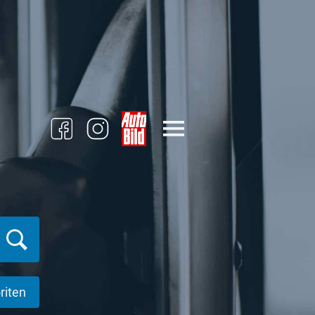
riten