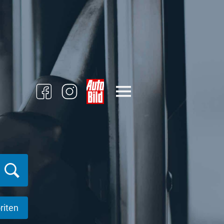
riten