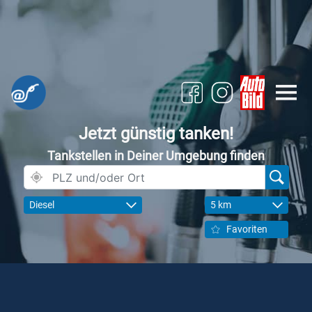
Jetzt günstig tanken!
Tankstellen in Deiner Umgebung finden
Diesel
5 km
Favoriten