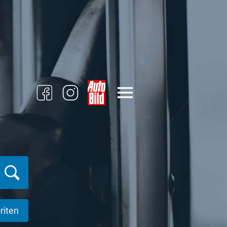
riten