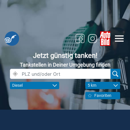
Jetzt günstig tanken!
Tankstellen in Deiner Umgebung finden
Diesel
5 km
Favoriten