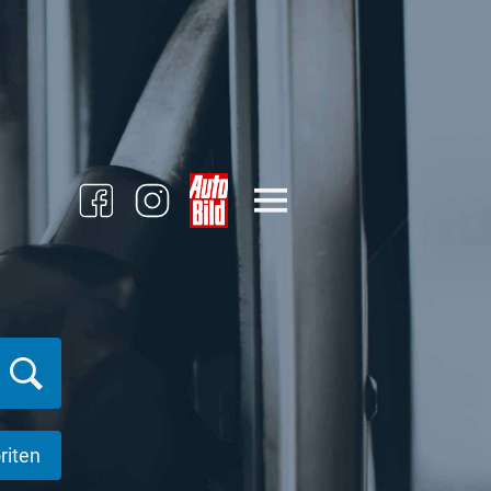
riten