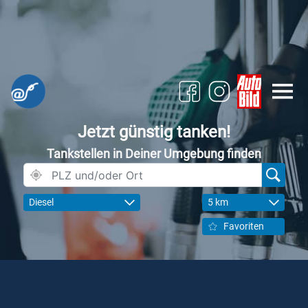
Jetzt günstig tanken!
Tankstellen in Deiner Umgebung finden
Diesel
5 km
Favoriten