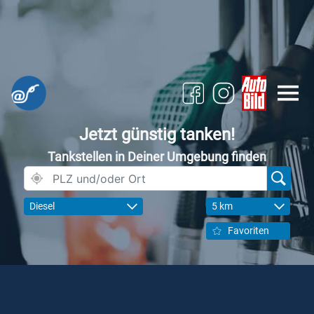
Jetzt günstig tanken!
Tankstellen in Deiner Umgebung finden
Diesel
5 km
Favoriten