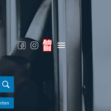
riten