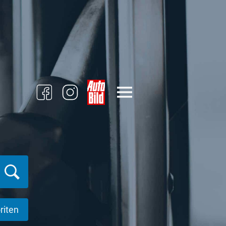
riten