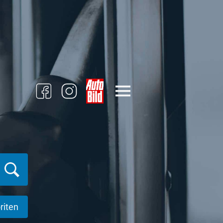
riten