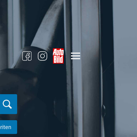
riten