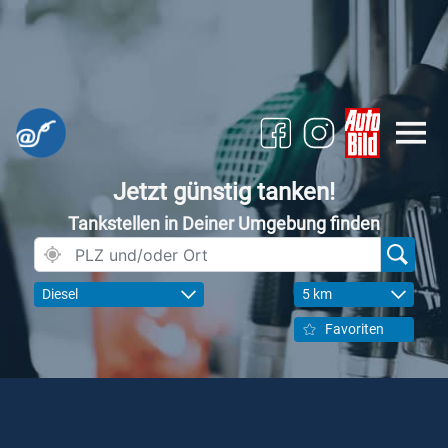
Jetzt günstig tanken!
Tankstellen in Deiner Umgebung finden
Diesel
5 km
Favoriten