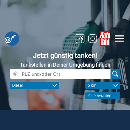
Jetzt günstig tanken!
Tankstellen in Deiner Umgebung finden
Diesel
5 km
Favoriten