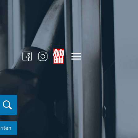
riten