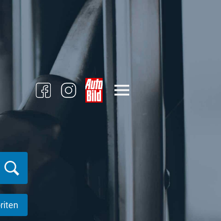
riten