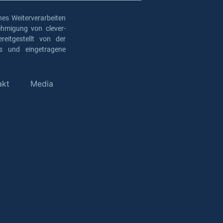
es Weiterverarbeiten
ehmigung von clever-
eitgestellt von der
os und eingetragene
akt
Media