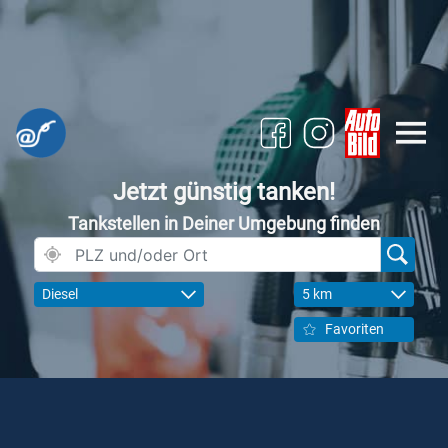
Jetzt günstig tanken!
Tankstellen in Deiner Umgebung finden
Diesel
5 km
Favoriten