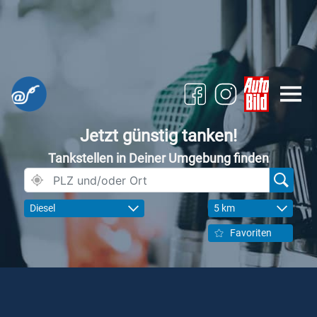
Jetzt günstig tanken!
Tankstellen in Deiner Umgebung finden
Diesel
5 km
Favoriten