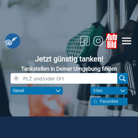
Jetzt günstig tanken!
Tankstellen in Deiner Umgebung finden
Diesel
5 km
Favoriten