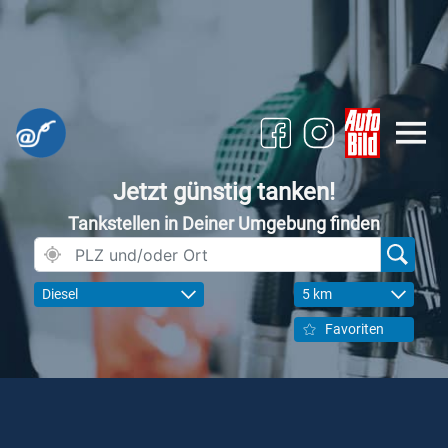
Jetzt günstig tanken!
Tankstellen in Deiner Umgebung finden
Diesel
5 km
Favoriten