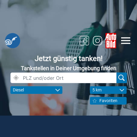
Jetzt günstig tanken!
Tankstellen in Deiner Umgebung finden
Diesel
5 km
Favoriten