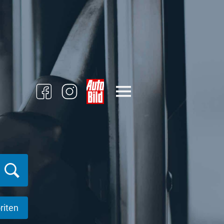
riten