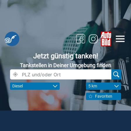
Jetzt günstig tanken!
Tankstellen in Deiner Umgebung finden
Diesel
5 km
Favoriten