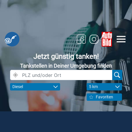
Jetzt günstig tanken!
Tankstellen in Deiner Umgebung finden
Diesel
5 km
Favoriten