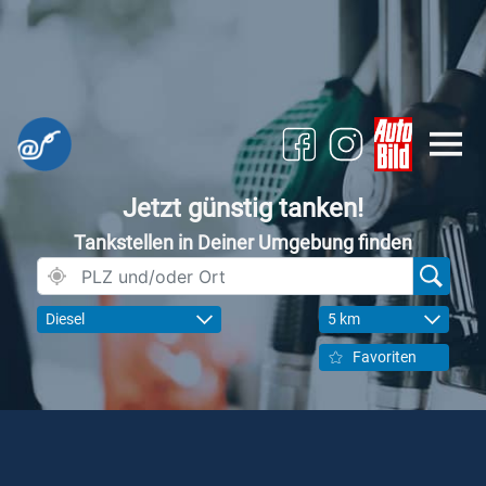
Jetzt günstig tanken!
Tankstellen in Deiner Umgebung finden
Diesel
5 km
Favoriten