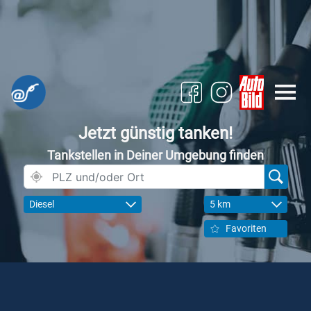
Jetzt günstig tanken!
Tankstellen in Deiner Umgebung finden
Diesel
5 km
Favoriten