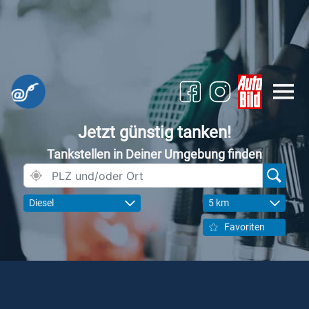
Jetzt günstig tanken!
Tankstellen in Deiner Umgebung finden
Diesel
5 km
Favoriten