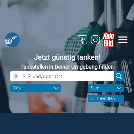
Jetzt günstig tanken!
Tankstellen in Deiner Umgebung finden
Diesel
5 km
Favoriten